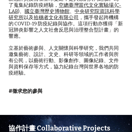
了蒐集
紀錄
防疫
經驗
，
空總臺灣當代文化實驗場 (C-
LAB
)
、
國立臺灣歷史博物館
、
中央研究院資訊科學
研究所
以及
拾穗者文化有限公司
，
攜手
發起跨
機構
的 COVID-19 防疫
紀錄與
協作
。
這項行動亦獲得「新
冠肺炎影響之人文社會反思與治理整合型計畫」的
響應。
立基於藝術
參與、
人文關懷
與科學研究
，
我們共同
邀集藝術、設計、文史、科研等領域的工作者與所
有公民，以藝術行動、影像創作、圖像紀錄、文件
與資料保存等方式，協力紀錄台灣與世界各地的防
疫經驗。
#徵求您的參與
協作計畫 Collaborative Projects