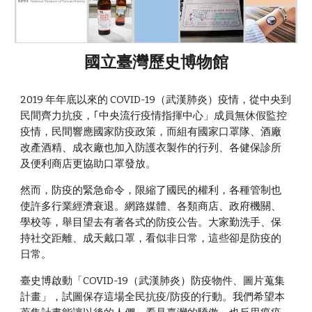
國立臺灣歷史博物館
2019 年年底以來的 COVID-19（武漢肺炎）疫情，從中央到
民間齊力抗疫，｢中央流行疫情指揮中心」成員無休假監控
疫情，民間響應國家防疫政策，而組有國家口罩隊、酒廠
改產酒精、成衣廠也加入防護衣製作的行列、各健保診所
及便利商店更協助口罩發放。
然而，防疫的緊急命令，限縮了國民的權利，各種管制也
使許多行業經濟衰退。網路媒體、各類商店、政府機關、
學校等，舉目望去有著各式的防疫公告。大家勤洗手、保
持社交距離、成天戴口罩，看似非日常，這些卻是防疫的
日常。
臺史博啟動「COVID-19（武漢肺炎）防疫物件、圖片蒐集
計畫」，試圖保存這場全民抗疫/防疫的行動。我們希望本